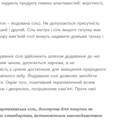
і надають продукту певних властивостей: жорсткості,
ток – йодована сіль). Не допускається присутність
ший і другий. Сіль екстра і сіль вищого гатунку має
ьору кам’яній солі можуть надавати домішки тальку і
дування солі здійснюють шляхом додавання до неї
ким чином, досягається харчова, а не
ькість є цілком достатньою для заміщення природного
ічного зобу. Йодування солі дозволяє запобігти
я. Окрім того, позитивний терапевтичний вплив
єю і депресією, погіршенням пам’яті. Проте свої
артемівська сіль, доступна для покупок як
ідає стандартам, встановленим законодавством