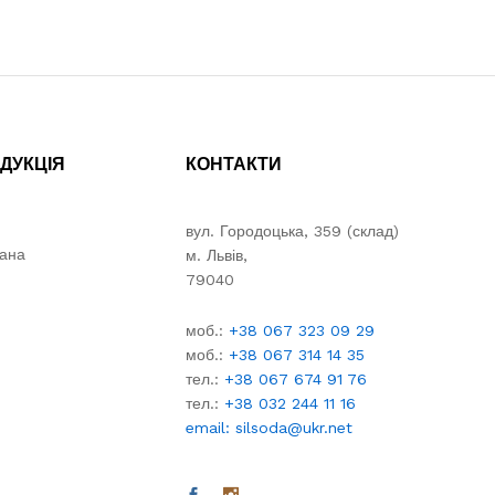
ДУКЦІЯ
КОНТАКТИ
вул. Городоцька, 359 (склад)
вана
м. Львів,
79040
моб.:
+38 067 323 09 29
моб.:
+38 067 314 14 35
тел.:
+38 067 674 91 76
тел.:
+38 032 244 11 16
email: silsoda@ukr.net