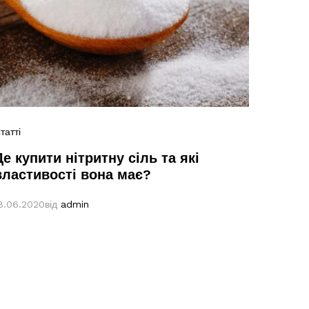
татті
Статті
Де купити нітритну сіль та які
Корис
властивості вона має?
опто
8.06.2020
від
admin
18.06.2