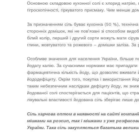
Основною складовою кухонної солі є хлорид натрію, п
гігроскопічності, гіркуватого присмаку. Чим менше до
За призначенням сіль буває кухонна (50 %), технічна 
сторонніх домішок, які не пов’язані зі способом видоб
білий колір, перший і другий сорти можуть мати сірув
глини, жовтуватого та рожевого – домішки заліза. За р
Особливе значення для населення України, більше по
йодату калію. За сучасними нормами має припадати 4
фармацевтична кількість йоду, що дозволяє вживати 
йододефіциту. Окрім того, покупка і використання й
таким небезпечним наслідкам дефіциту йоду, як зниж
йодованої солі спостерігається для пацієнтів, що ст
лікувальні властивості йодована сіль зберігає лише до
Сіль харчова оптом в наявності на сайті компані
мішками на розсип, так і мішками з уже розфас
України. Така сіль закупляється багатьма велики