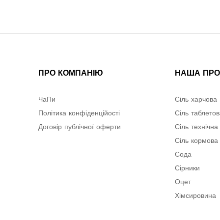
ПРО КОМПАНІЮ
НАША ПРО
ЧаПи
Сіль харчова
Політика конфіденційості
Сіль таблето
Договір публічної оферти
Сіль технічна
Сіль кормова
Сода
Сірники
Оцет
Хімсировина