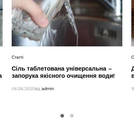
Статті
С
Сіль таблетована універсальна –
а
запорука якісного очищення води!
04.08.2020
від
admin
1