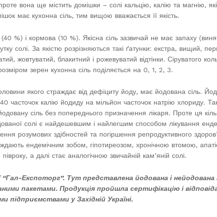
роте вона ще містить домішки – солі кальцію, калію та магнію, як
мішок має кухонна сіль, тим вищою вважається її якість.
(40 %) і кормова (10 %). Якісна сіль зазвичай не має запаху (виня
утку солі. За якістю розрізняються такі ґатунки: екстра, вищий, пер
атий, жовтуватий, блакитний і рожевуватий відтінки. Сіруватого кол
озміром зерен кухонна сіль поділяється на 0, 1, 2, 3.
ловини якого страждає від дефіциту йоду, має йодована сіль. Йо
0 часточок калію йодиду на мільйон часточок натрію хлориду. Та
йодовану сіль без попереднього призначення лікаря. Проте ця кіл
одованої солі є найдешевшим і найлегшим способом лікування ендем
ення розумових здібностей та погіршення репродуктивного здоров’
раждають ендемічним зобом, гіпотиреозом, хронічною втомою, апаті
 півроку, а далі стає аналогічною звичайній кам’яній солі.
ї “Гал-Експоторг”. Тут представлена йодована і нейодована 
ованими пакетами. Продукція пройшла сертифікацію і відпов
ми підприємствами у Західній Україні.