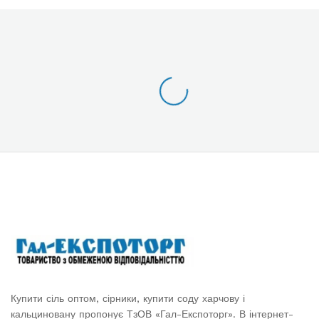
Купити сіль оптом, сірники, купити соду харчову і
кальциновану пропонує ТзОВ «Гал-Експоторг». В інтернет-