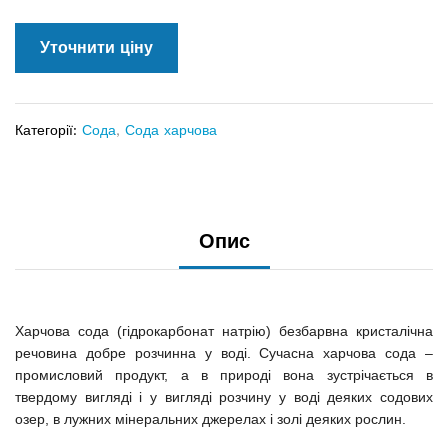
Уточнити ціну
Категорії:
Сода
,
Сода харчова
Опис
Харчова сода (гідрокарбонат натрію) безбарвна кристалічна
речовина добре розчинна у воді. Сучасна харчова сода –
промисловий продукт, а в природі вона зустрічається в
твердому вигляді і у вигляді розчину у воді деяких содових
озер, в лужних мінеральних джерелах і золі деяких рослин.