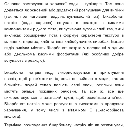
Основне застосування харчової соди – кулінарія. Там вона
додається як основний або додатковий розпушувач для випічки
(так як при нагріванні виділяє вуглекислий газ).
Бікарбонат
натрію (сода харчова) вступає в реакцію з кислими
компонентами рідкого тіста, випускаючи вуглекислий газ, який
викликає розширення тіста і формує характерні текстури в
млинцях, пирогах, хлібі та інші хлібобулочних виробах. Багато
видів випічки містять бікарбонат натрію у поєднанні з одним
або декількома кислими фосфатами (які особливо добре
вступають в реакцію).
Бікарбонат натрію іноді використовується в приготуванні
овочів, щоб розм’якшити їх, хоча це вийшло з моди, так як
більшість людей тепер воліють свіжі овочі, оскільки вони
містять більше поживних речовин. Та все ж, все ще
використовується в азіатській кухні, щоб розм’якшити м’ясо.
Бікарбонат натрію може реагувати з кислотами в продуктах
харчування, у тому числі з
вітаміном С
(
L-аскорбінова
кислота).
Термічне розкладання бікарбонату натрію діє як розпушувач,