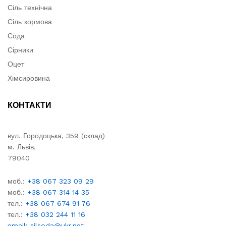
Сіль технічна
Сіль кормова
Сода
Сірники
Оцет
Хімсировина
КОНТАКТИ
вул. Городоцька, 359 (склад)
м. Львів,
79040
моб.:
+38 067 323 09 29
моб.:
+38 067 314 14 35
тел.:
+38 067 674 91 76
тел.:
+38 032 244 11 16
email: silsoda@ukr.net