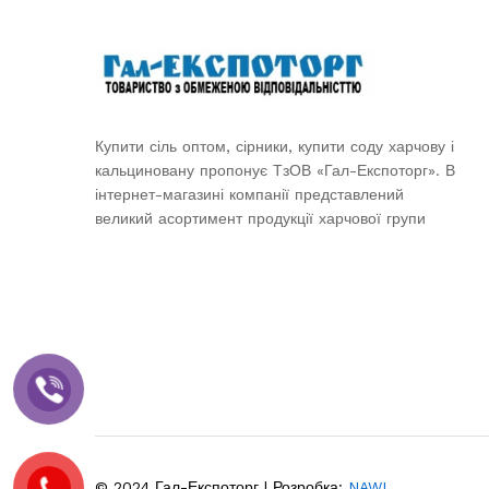
Купити сіль оптом, сірники, купити соду харчову і
кальциновану пропонує ТзОВ «Гал-Експоторг». В
інтернет-магазині компанії представлений
великий асортимент продукції харчової групи
© 2024 Гал-Експоторг | Розробка:
NAWI