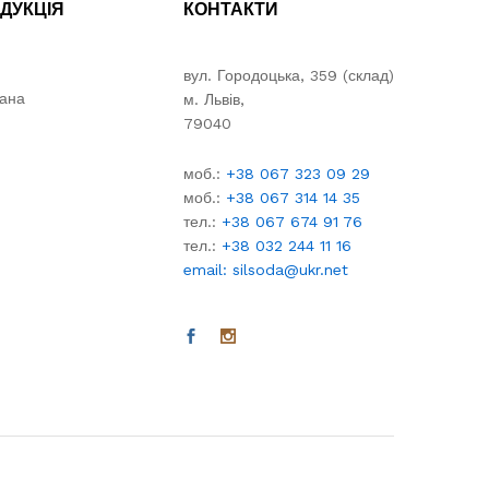
ДУКЦІЯ
КОНТАКТИ
вул. Городоцька, 359 (склад)
вана
м. Львів,
79040
моб.:
+38 067 323 09 29
моб.:
+38 067 314 14 35
тел.:
+38 067 674 91 76
тел.:
+38 032 244 11 16
email: silsoda@ukr.net