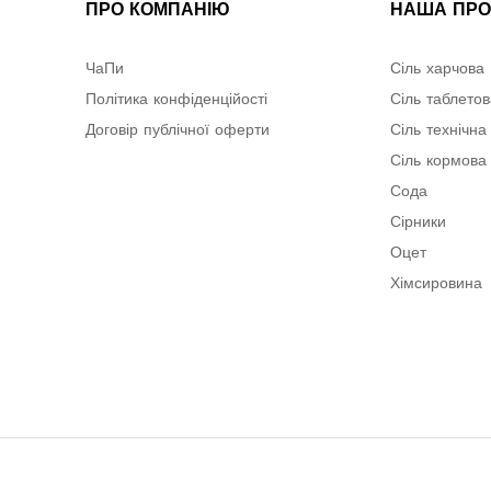
ПРО КОМПАНІЮ
НАША ПРО
ЧаПи
Сіль харчова
Політика конфіденційості
Сіль таблето
Договір публічної оферти
Сіль технічна
Сіль кормова
Сода
Сірники
Оцет
Хімсировина