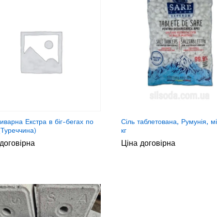
виварна Екстра в біг-бегах по
Сіль таблетована, Румунія, м
 (Туреччина)
кг
договірна
Ціна договірна