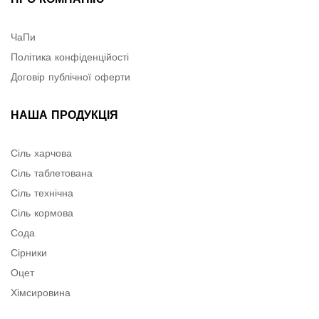
ЧаПи
Політика конфіденційості
Договір публічної оферти
НАША ПРОДУКЦІЯ
Сіль харчова
Сіль таблетована
Сіль технічна
Сіль кормова
Сода
Сірники
Оцет
Хімсировина