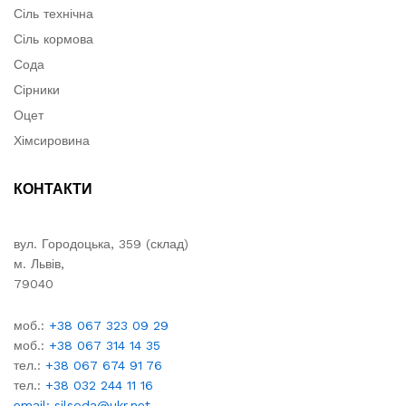
Сіль технічна
Сіль кормова
Сода
Сірники
Оцет
Хімсировина
КОНТАКТИ
вул. Городоцька, 359 (склад)
м. Львів,
79040
моб.:
+38 067 323 09 29
моб.:
+38 067 314 14 35
тел.:
+38 067 674 91 76
тел.:
+38 032 244 11 16
email: silsoda@ukr.net