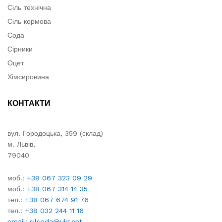
Сіль технічна
Сіль кормова
Сода
Сірники
Оцет
Хімсировина
КОНТАКТИ
вул. Городоцька, 359 (склад)
м. Львів,
79040
моб.:
+38 067 323 09 29
моб.:
+38 067 314 14 35
тел.:
+38 067 674 91 76
тел.:
+38 032 244 11 16
email: silsoda@ukr.net