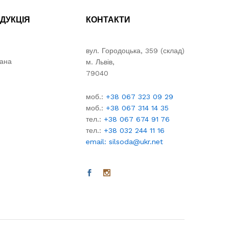
ДУКЦІЯ
КОНТАКТИ
вул. Городоцька, 359 (склад)
вана
м. Львів,
79040
моб.:
+38 067 323 09 29
моб.:
+38 067 314 14 35
тел.:
+38 067 674 91 76
тел.:
+38 032 244 11 16
email: silsoda@ukr.net