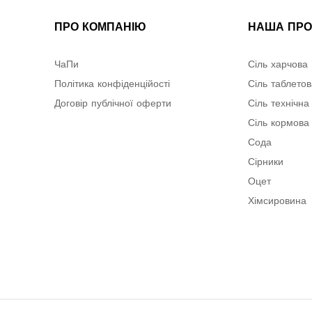
ПРО КОМПАНІЮ
НАША ПРО
ЧаПи
Сіль харчова
Політика конфіденційості
Сіль таблето
Договір публічної оферти
Сіль технічна
Сіль кормова
Сода
Сірники
Оцет
Хімсировина