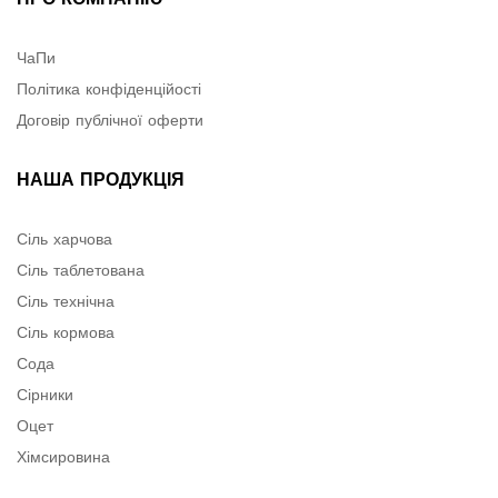
ЧаПи
Політика конфіденційості
Договір публічної оферти
НАША ПРОДУКЦІЯ
Сіль харчова
Сіль таблетована
Сіль технічна
Сіль кормова
Сода
Сірники
Оцет
Хімсировина