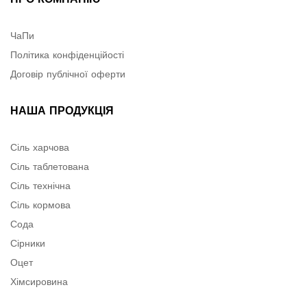
ЧаПи
Політика конфіденційості
Договір публічної оферти
НАША ПРОДУКЦІЯ
Сіль харчова
Сіль таблетована
Сіль технічна
Сіль кормова
Сода
Сірники
Оцет
Хімсировина