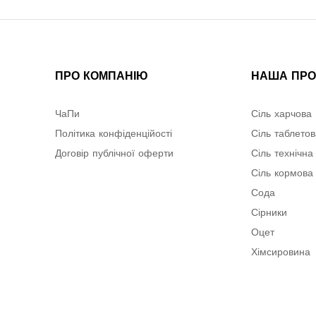
ПРО КОМПАНІЮ
НАША ПРО
ЧаПи
Сіль харчова
Політика конфіденційості
Сіль таблето
Договір публічної оферти
Сіль технічна
Сіль кормова
Сода
Сірники
Оцет
Хімсировина