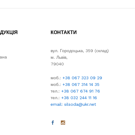
ДУКЦІЯ
КОНТАКТИ
вул. Городоцька, 359 (склад)
вана
м. Львів,
79040
моб.:
+38 067 323 09 29
моб.:
+38 067 314 14 35
тел.:
+38 067 674 91 76
тел.:
+38 032 244 11 16
email: silsoda@ukr.net