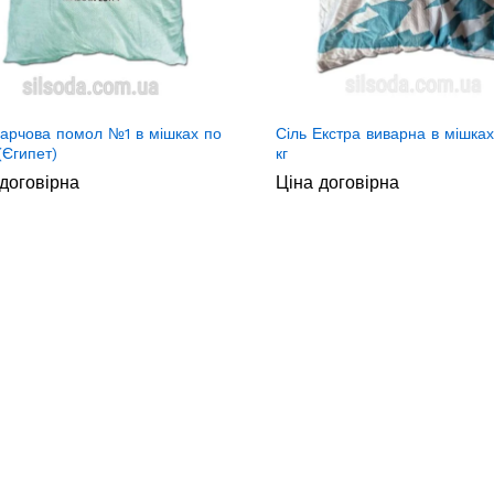
харчова помол №1 в мішках по
Сіль Екстра виварна в мішках
(Єгипет)
кг
договірна
Ціна договірна