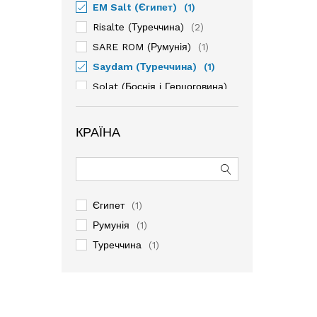
EM Salt (Єгипет)
(1)
Risalte (Туреччина)
(2)
SARE ROM (Румунія)
(1)
Saydam (Туреччина)
(1)
Solat (Боснія і Герцоговина)
(1)
ДЕЖ (Румунія)
(1)
КРАЇНА
Сленік (Румунія)
(1)
Єгипет
(1)
Румунія
(1)
Туреччина
(1)