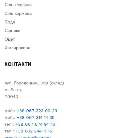
Сіль технічна
Сіль кормова
Сода
Сірники
Оцет
Хімсировина
КОНТАКТИ
вул. Городоцька, 359 (склад)
м. Львів,
79040
моб.:
+38 067 323 09 29
моб.:
+38 067 314 14 35
тел.:
+38 067 674 91 76
тел.:
+38 032 244 11 16
email: silsoda@ukr.net