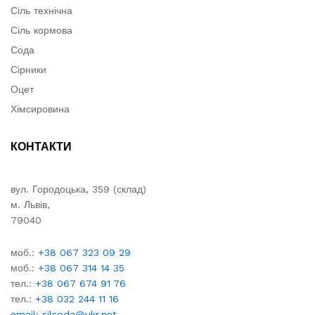
Сіль технічна
Сіль кормова
Сода
Сірники
Оцет
Хімсировина
КОНТАКТИ
вул. Городоцька, 359 (склад)
м. Львів,
79040
моб.:
+38 067 323 09 29
моб.:
+38 067 314 14 35
тел.:
+38 067 674 91 76
тел.:
+38 032 244 11 16
email: silsoda@ukr.net