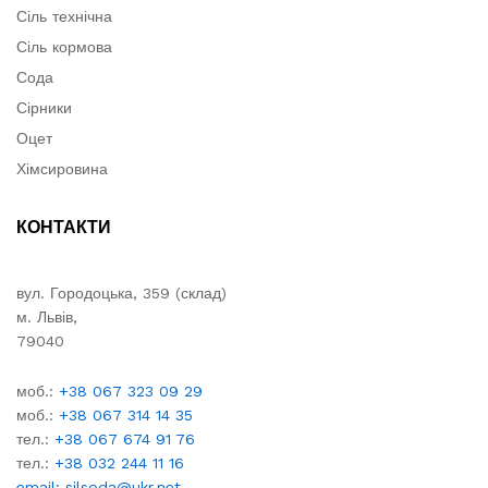
Сіль технічна
Сіль кормова
Сода
Сірники
Оцет
Хімсировина
КОНТАКТИ
вул. Городоцька, 359 (склад)
м. Львів,
79040
моб.:
+38 067 323 09 29
моб.:
+38 067 314 14 35
тел.:
+38 067 674 91 76
тел.:
+38 032 244 11 16
email: silsoda@ukr.net