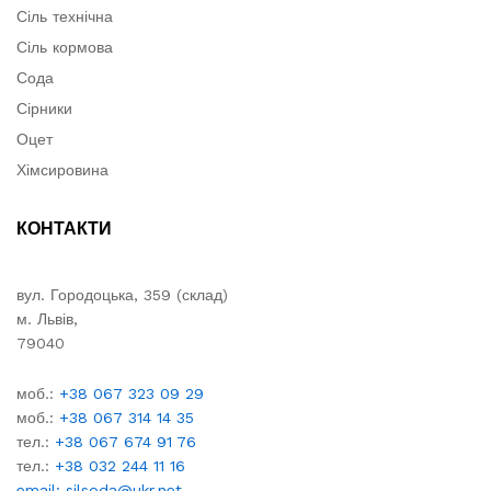
Сіль технічна
Сіль кормова
Сода
Сірники
Оцет
Хімсировина
КОНТАКТИ
вул. Городоцька, 359 (склад)
м. Львів,
79040
моб.:
+38 067 323 09 29
моб.:
+38 067 314 14 35
тел.:
+38 067 674 91 76
тел.:
+38 032 244 11 16
email: silsoda@ukr.net